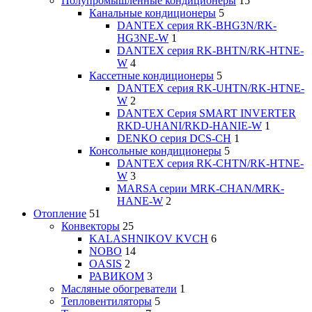
Полупромышленные кондиционеры
15
Канальные кондиционеры
5
DANTEX cерия RK-BHG3N/RK-
HG3NE-W
1
DANTEX cерия RK-BHTN/RK-HTNE-
W
4
Кассетные кондиционеры
5
DANTEX cерия RK-UHTN/RK-HTNE-
W
2
DANTEX Серия SMART INVERTER
RKD-UHANI/RKD-HANIE-W
1
DENKO серия DCS-CH
1
Консольные кондиционеры
5
DANTEX cерия RK-CHTN/RK-HTNE-
W
3
MARSA серии MRK-СHAN/MRK-
HANE-W
2
Отопление
51
Конвекторы
25
KALASHNIKOV KVCH
6
NOBO
14
OASIS
2
РАВИКОМ
3
Масляные обогреватели
1
Тепловентиляторы
5