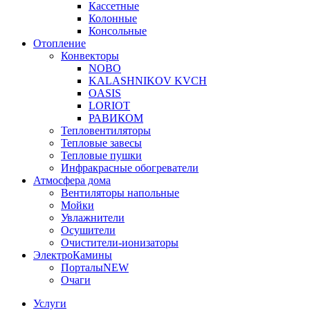
Кассетные
Колонные
Консольные
Отопление
Конвекторы
NOBO
KALASHNIKOV KVCH
OASIS
LORIOT
РАВИКОМ
Тепловентиляторы
Тепловые завесы
Тепловые пушки
Инфракрасные обогреватели
Атмосфера дома
Вентиляторы напольные
Мойки
Увлажнители
Осушители
Очистители-ионизаторы
ЭлектроКамины
Порталы
NEW
Очаги
Услуги