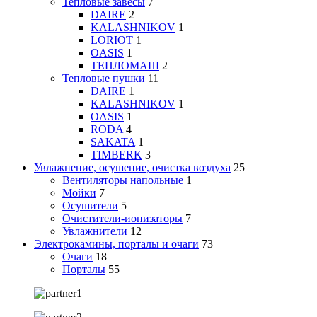
Тепловые завесы
7
DAIRE
2
KALASHNIKOV
1
LORIOT
1
OASIS
1
ТЕПЛОМАШ
2
Тепловые пушки
11
DAIRE
1
KALASHNIKOV
1
OASIS
1
RODA
4
SAKATA
1
TIMBERK
3
Увлажнение, осушение, очистка воздуха
25
Вентиляторы напольные
1
Мойки
7
Осушители
5
Очистители-ионизаторы
7
Увлажнители
12
Электрокамины, порталы и очаги
73
Очаги
18
Порталы
55