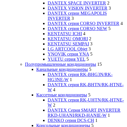
DANTEX SPACE INVERTER
2
DANTEX VISION INVERTER
3
DANTEX серии MEGAPOLIS
INVERTER
3
DANTEX серия CORSO INVERTER
4
DANTEX серия CORSO NEW
5
KENTATSU ICHI
4
KENTATSU OMORI
2
KENTATSU SEMPAI
3
LG ARTCOOL Objet
3
YNOVIK серия YNA
5
YUETU серия YEL
5
Полупромышленные кондиционеры
15
Канальные кондиционеры
5
DANTEX cерия RK-BHG3N/RK-
HG3NE-W
1
DANTEX cерия RK-BHTN/RK-HTNE-
W
4
Кассетные кондиционеры
5
DANTEX cерия RK-UHTN/RK-HTNE-
W
2
DANTEX Серия SMART INVERTER
RKD-UHANI/RKD-HANIE-W
1
DENKO серия DCS-CH
1
Консольные кондиционеры
5