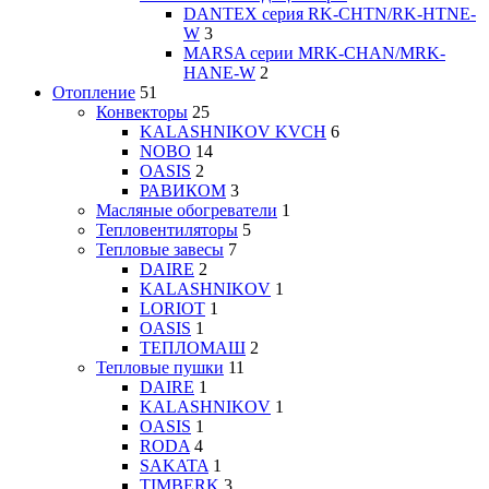
DANTEX cерия RK-CHTN/RK-HTNE-
W
3
MARSA серии MRK-СHAN/MRK-
HANE-W
2
Отопление
51
Конвекторы
25
KALASHNIKOV KVCH
6
NOBO
14
OASIS
2
РАВИКОМ
3
Масляные обогреватели
1
Тепловентиляторы
5
Тепловые завесы
7
DAIRE
2
KALASHNIKOV
1
LORIOT
1
OASIS
1
ТЕПЛОМАШ
2
Тепловые пушки
11
DAIRE
1
KALASHNIKOV
1
OASIS
1
RODA
4
SAKATA
1
TIMBERK
3