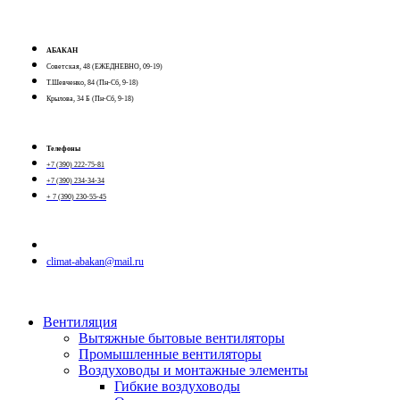
АБАКАН
Советская, 48 (ЕЖЕДНЕВНО, 09-19)
Т.Шевченко, 84 (Пн-Сб, 9-18)
Крылова, 34 Б (Пн-Сб, 9-18)
Телефоны
+7 (390) 222-75-81
+7 (390) 234-34-34
+ 7 (390) 230-55-45
climat-abakan@mail.ru
Вентиляция
Вытяжные бытовые вентиляторы
Промышленные вентиляторы
Воздуховоды и монтажные элементы
Гибкие воздуховоды