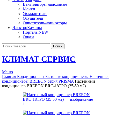
Вентиляторы напольные
Мойки
Увлажнители
Осушители
Очистители-ионизаторы
ЭлектроКамины
Порталы
NEW
Очаги
Поиск
КЛИМАТ СЕРВИС
Меню
Главная
Кондиционеры
Бытовые кондиционеры
Настенные
кондиционеры
BREEON серия PRISMA
Настенный
кондиционер BREEON BRC-18TPO (35-50 м2)