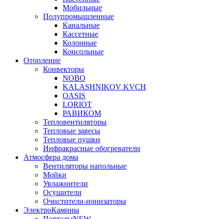
Мобильные
Полупромышленные
Канальные
Кассетные
Колонные
Консольные
Отопление
Конвекторы
NOBO
KALASHNIKOV KVCH
OASIS
LORIOT
РАВИКОМ
Тепловентиляторы
Тепловые завесы
Тепловые пушки
Инфракрасные обогреватели
Атмосфера дома
Вентиляторы напольные
Мойки
Увлажнители
Осушители
Очистители-ионизаторы
ЭлектроКамины
Порталы
NEW