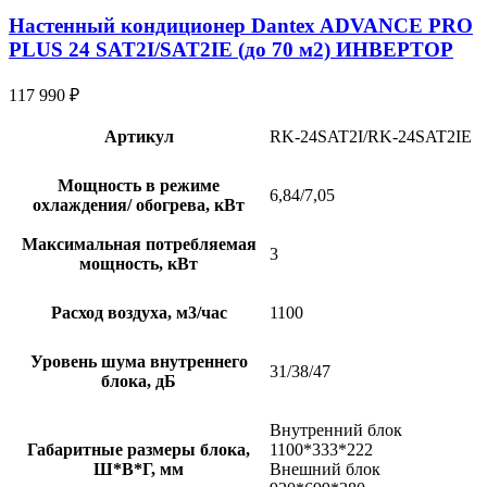
Настенный кондиционер Dantex ADVANCE PRO
PLUS 24 SAT2I/SAT2IE (до 70 м2) ИНВЕРТОР
117 990
₽
Артикул
RK-24SAT2I/RK-24SAT2IE
Мощность в режиме
6,84/7,05
охлаждения/ обогрева, кВт
Максимальная потребляемая
3
мощность, кВт
Расход воздуха, м3/час
1100
Уровень шума внутреннего
31/38/47
блока, дБ
Внутренний блок
Габаритные размеры блока,
1100*333*222
Ш*В*Г, мм
Внешний блок