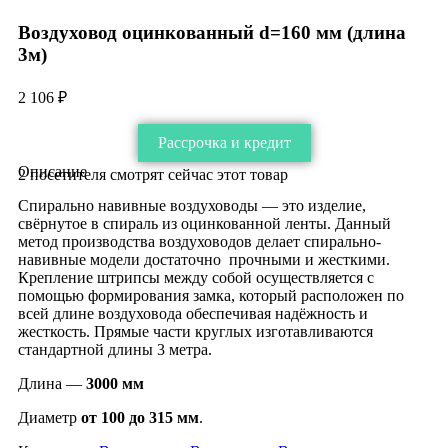
Воздуховод оцинкованный d=160 мм (длина
3м)
2 106
₽
Рассрочка и кредит
Описание
2
посетителя смотрят сейчас этот товар
Cпирально навивные воздуховоды — это изделие,
свёрнутое в спираль из оцинкованной ленты. Данный
метод производства воздуховодов делает спирально-
навивные модели достаточно прочными и жесткими.
Крепление штрипсы между собой осуществляется с
помощью формирования замка, который расположен по
всей длине воздуховода обеспечивая надёжность и
жесткость. Прямые части круглых изготавливаются
стандартной длины 3 метра.
Длина —
3000 мм
Диаметр
от 100 до 315 мм
.